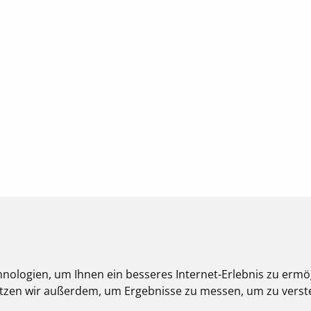
nologien, um Ihnen ein besseres Internet-Erlebnis zu ermö
nutzen wir außerdem, um Ergebnisse zu messen, um zu ver
eberrechtlich geschützt und dürfen nicht weiterverwendet werden.