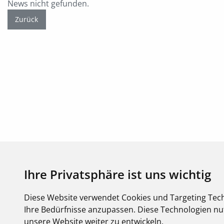
News nicht gefunden.
Zurück
Ihre Privatsphäre ist uns wichtig
Diese Website verwendet Cookies und Targeting Tech
Copyright FEGIME Deutschland – 2001 - 2026
Ihre Bedürfnisse anzupassen. Diese Technologien 
© Bitte beachten Sie: Die Artikelbilder unserer Lieferanten sind urh
unsere Website weiter zu entwickeln.