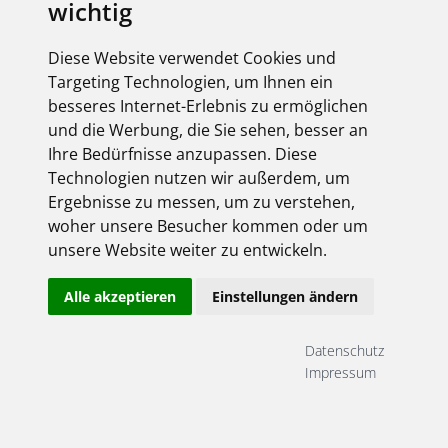
wichtig
elektroforum 2.2025
Ihr Elektro-Magazin
Diese Website verwendet Cookies und
Das Forum für Industrie,
Targeting Technologien, um Ihnen ein
Dienstleister & Institutionen
besseres Internet-Erlebnis zu ermöglichen
Inklusive aller FEGIME
und die Werbung, die Sie sehen, besser an
Großhändler auf einen Blick!
Ihre Bedürfnisse anzupassen. Diese
Technologien nutzen wir außerdem, um
Ergebnisse zu messen, um zu verstehen,
woher unsere Besucher kommen oder um
unsere Website weiter zu entwickeln.
Über uns
Alle akzeptieren
Einstellungen ändern
Impressum
AGB
Datenschutz
Datenschutz
Kontakt
Impressum
Copyright FEGIME Deutschland – 2001 - 2026
© Bitte beachten Sie: Die Artikelbilder unserer Lieferanten sind
urheberrechtlich geschützt und dürfen nicht weiterverwendet