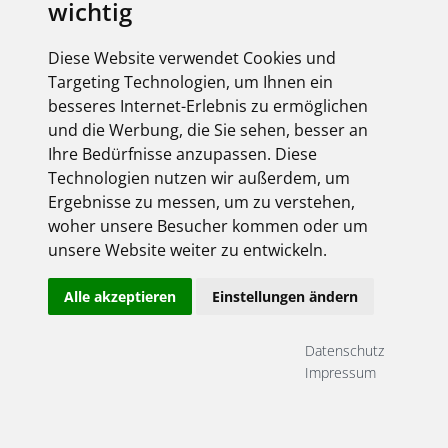
wichtig
elektroforum 2.2025
Ihr Elektro-Magazin
Diese Website verwendet Cookies und
Das Forum für Industrie,
Targeting Technologien, um Ihnen ein
Dienstleister & Institutionen
besseres Internet-Erlebnis zu ermöglichen
Inklusive aller FEGIME
und die Werbung, die Sie sehen, besser an
Großhändler auf einen Blick!
Ihre Bedürfnisse anzupassen. Diese
Technologien nutzen wir außerdem, um
Ergebnisse zu messen, um zu verstehen,
woher unsere Besucher kommen oder um
unsere Website weiter zu entwickeln.
Über uns
Alle akzeptieren
Einstellungen ändern
Impressum
AGB
Datenschutz
Datenschutz
Kontakt
Impressum
Copyright FEGIME Deutschland – 2001 - 2026
© Bitte beachten Sie: Die Artikelbilder unserer Lieferanten sind
urheberrechtlich geschützt und dürfen nicht weiterverwendet