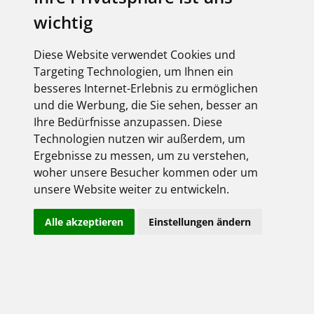
wichtig
Ästhetisch, funktional und nachhaltig:
Das neue Hager Schaltersystem vereint
Funktionalität mit Nachhaltigkeit: Cradle to Cradle
Diese Website verwendet Cookies und
®
Certified
Full Scope Bronze Zertifizierung nach
Targeting Technologien, um Ihnen ein
Version 4.1 und 50 % recyceltem Material in allen
besseres Internet-Erlebnis zu ermöglichen
Kunststoffteilen im Standardsortiment
unterstreichen unseren ökologischen Anspruch.
und die Werbung, die Sie sehen, besser an
Ein strukturiertes Portfolio sorgt für
Ihre Bedürfnisse anzupassen. Diese
Übersichtlichkeit und Effizienz. Optisch wie
Technologien nutzen wir außerdem, um
funktional überzeugt das System gleichermaßen
Ergebnisse zu messen, um zu verstehen,
und eignet sich für Neubauten wie für
woher unsere Besucher kommen oder um
Renovierungen.
unsere Website weiter zu entwickeln.
NEUES
Alle akzeptieren
Einstellungen ändern
HAGER
SCHALTERPR
OGRAMM |
VIDEO