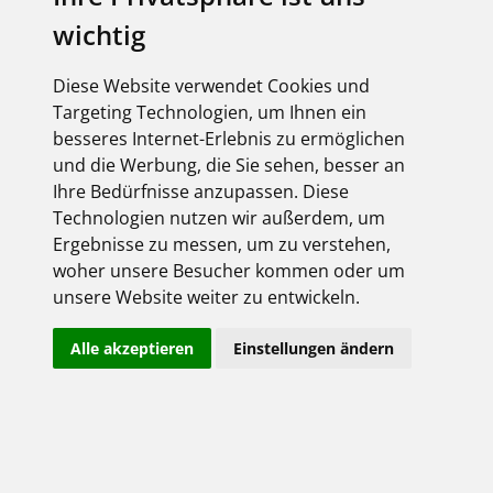
Komponenten für moderne Gebäudekonzepte –
wichtig
entdecken Sie ausgewählte Highlights, die
Planung, Installation und Betrieb nachhaltig
optimieren.
Diese Website verwendet Cookies und
Targeting Technologien, um Ihnen ein
Wir freuen uns auf Ihren Besuch auf unserem
besseres Internet-Erlebnis zu ermöglichen
Messestand B71 in Halle 11.
und die Werbung, die Sie sehen, besser an
Ihre Bedürfnisse anzupassen. Diese
Technologien nutzen wir außerdem, um
Ergebnisse zu messen, um zu verstehen,
woher unsere Besucher kommen oder um
Steuerbarkeit analoger Anlagen gemäß § 14a
unsere Website weiter zu entwickeln.
EnWG und § 9 EEG
Alle akzeptieren
Einstellungen ändern
Die Energieinfrastruktur wandelt sich: Durch mehr
dezentrale Erzeuger wie PV-Anlagen und den
steigenden Einsatz elektrischer Verbraucher – etwa
Wärmepumpen und Ladestationen – nehmen
Lastschwankungen im Stromnetz zu. Das stellt