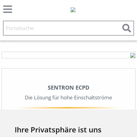
SENTRON ECPD
Die Lösung für hohe Einschaltströme
Beim Einschalten bestimmter elektrischer
Verbraucher – vor allem
kapazitiver Lasten,
wie
Ihre Privatsphäre ist uns
z. B.
LED Beleuchtung, Netzteilen oder LED-
Wänden
– entstehen
sehr hohe