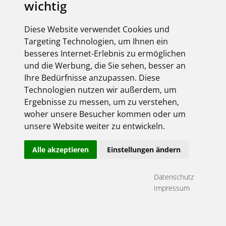
wichtig
Einschaltstromspitzen
(Inrush Currents). Diese
können kurzfristig ein Vielfaches des Nennstroms
Diese Website verwendet Cookies und
erreichen. Normale Schutzschalter können
dadurch Fehlauslösungen verursachen und
Targeting Technologien, um Ihnen ein
Anlagen ungewollt abschalten, obwohl kein
besseres Internet-Erlebnis zu ermöglichen
echter Fehler (Kurzschluss/ Überlast) vorliegt.
und die Werbung, die Sie sehen, besser an
Ihre Bedürfnisse anzupassen. Diese
Das
SENTRON ECPD
(Electronic Circuit Protection
Device) wurde speziell dafür entwickelt, hohe
Technologien nutzen wir außerdem, um
Einschaltströme sicher zu beherrschen und die
Ergebnisse zu messen, um zu verstehen,
Anlage stabil zu halten.
woher unsere Besucher kommen oder um
unsere Website weiter zu entwickeln.
Sichere Beherrschung hoher Einschaltströme
(Inrush handling)
Integrierte Einschaltstrombegrenzung
Alle akzeptieren
Einstellungen ändern
Vermeidung von nicht gewollten Auslösungen
Höchste Anlagenverfügbarkeit
Datenschutz
Impressum