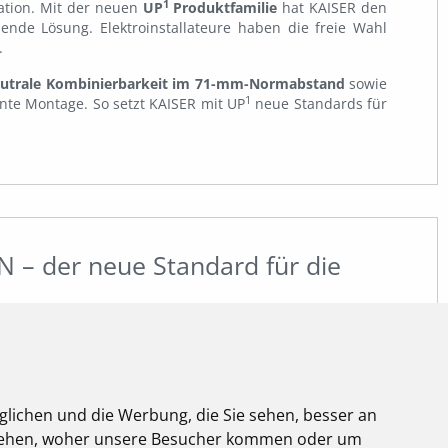
1
ation. Mit der neuen
UP
Produktfamilie
hat KAISER den
sende Lösung. Elektroinstallateure haben die freie Wahl
.
eutrale Kombinierbarkeit im 71-mm-Normabstand
sowie
1
ente Montage. So setzt KAISER mit UP
neue Standards für
 – der neue Standard für die
1
1
UP
und
UP
ECON
setzt KAISER neue Maßstäbe in der
 Beide Dosen stehen für eine besonders
ble und zeitsparende Unterputzinstallation. Dank
glichen und die Werbung, die Sie sehen, besser an
ssen sie sich werkzeuglos im
71-mm-Normabstand
zu
stehen, woher unsere Besucher kommen oder um