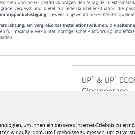
Normen und hoher Zeitdruck prägen den Alltag der Elektroinstall
grade verpasst und bietet für jede Baustellensituation die pas
emmrippenbefestigung
– jeweils in gewohnt hoher KAISER-Qualität
erdrahtung,
ein
vergrößertes Installationsvolumen,
die
seitenn
en für maximale Flexibilität, normgerechte Ausführung und effizi
lation.
1
1
UP
& UP
ECON
Gipsmontage
Mit den Unterputzdosen
klassischen Gipsmontage.
montagefreundliche, flexi
nologien, um Ihnen ein besseres Internet-Erlebnis zu ermö
seitenneutralem Design la
nutzen wir außerdem, um Ergebnisse zu messen, um zu ver