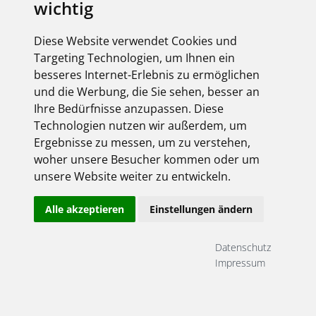
wichtig
elektroforum 2.2025
Ihr Elektro-Magazin
Diese Website verwendet Cookies und
Das Forum für Industrie,
Targeting Technologien, um Ihnen ein
Dienstleister & Institutionen
besseres Internet-Erlebnis zu ermöglichen
Inklusive aller FEGIME
und die Werbung, die Sie sehen, besser an
Großhändler auf einen Blick!
Ihre Bedürfnisse anzupassen. Diese
Technologien nutzen wir außerdem, um
Ergebnisse zu messen, um zu verstehen,
woher unsere Besucher kommen oder um
unsere Website weiter zu entwickeln.
Über uns
Alle akzeptieren
Einstellungen ändern
Impressum
AGB
Datenschutz
Datenschutz
Kontakt
Impressum
Copyright FEGIME Deutschland – 2001 - 2026
© Bitte beachten Sie: Die Artikelbilder unserer Lieferanten sind
urheberrechtlich geschützt und dürfen nicht weiterverwendet