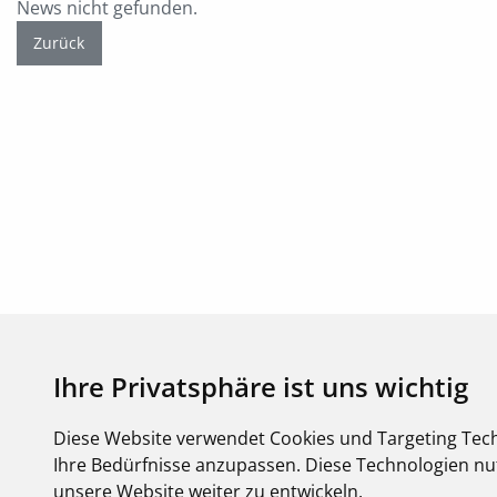
News nicht gefunden.
Zurück
Ihre Privatsphäre ist uns wichtig
Diese Website verwendet Cookies und Targeting Tech
Copyright FEGIME Deutschland – 2001 - 2026
Ihre Bedürfnisse anzupassen. Diese Technologien 
© Bitte beachten Sie: Die Artikelbilder unserer Lieferanten sind urh
unsere Website weiter zu entwickeln.