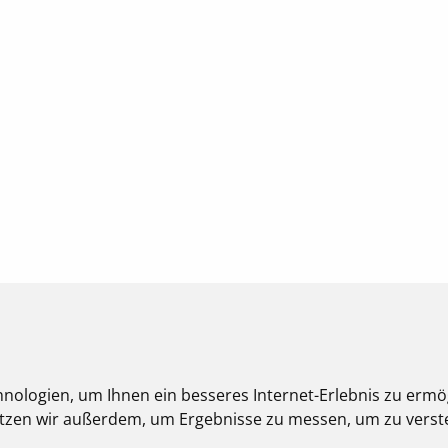
nologien, um Ihnen ein besseres Internet-Erlebnis zu ermö
nutzen wir außerdem, um Ergebnisse zu messen, um zu ver
eberrechtlich geschützt und dürfen nicht weiterverwendet werden.