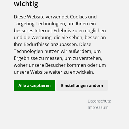
wichtig
elektroforum 2.2025
Ihr Elektro-Magazin
Diese Website verwendet Cookies und
Das Forum für Industrie,
Targeting Technologien, um Ihnen ein
Dienstleister & Institutionen
besseres Internet-Erlebnis zu ermöglichen
Inklusive aller FEGIME
und die Werbung, die Sie sehen, besser an
Großhändler auf einen Blick!
Ihre Bedürfnisse anzupassen. Diese
Technologien nutzen wir außerdem, um
Ergebnisse zu messen, um zu verstehen,
woher unsere Besucher kommen oder um
unsere Website weiter zu entwickeln.
Über uns
Alle akzeptieren
Einstellungen ändern
Impressum
AGB
Datenschutz
Datenschutz
Kontakt
Impressum
Copyright FEGIME Deutschland – 2001 - 2026
© Bitte beachten Sie: Die Artikelbilder unserer Lieferanten sind
urheberrechtlich geschützt und dürfen nicht weiterverwendet