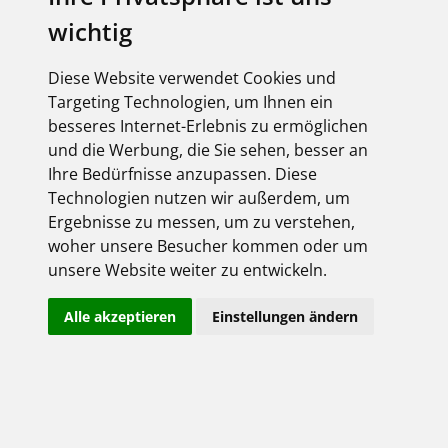
1. GELTUNG
wichtig
1.1
Soweit nicht anders ausdrücklich vereinbart, gelten die
nachstehenden „Allgemeinen Lieferbedingungen“ für alle Verträge
Diese Website verwendet Cookies und
betreffend die Lieferung von Waren, sonstige damit
Targeting Technologien, um Ihnen ein
zusammenhängende Leistungen des Verkäufers im Geschäftsverkehr
besseres Internet-Erlebnis zu ermöglichen
mit Unternehmern, juristischen Personen des öffentlichen Rechts oder
und die Werbung, die Sie sehen, besser an
öffentlich-rechtlichen Sondervermögen. Abweichenden Bedingungen,
Ihre Bedürfnisse anzupassen. Diese
insbesondere Einkaufsbedingungen des Käufers, wird hiermit
Technologien nutzen wir außerdem, um
widersprochen.
Ergebnisse zu messen, um zu verstehen,
woher unsere Besucher kommen oder um
1.2
Im Rahmen einer laufenden Geschäftsverbindung unter Kaufleuten
unsere Website weiter zu entwickeln.
werden die Bedingungen auch dann Bestandteil des Vertrages, wenn
der Verkäufer nicht in jedem Einzelfall ausdrücklich auf ihre
Alle akzeptieren
Einstellungen ändern
Einbeziehung hingewiesen hat und der Käufer den Bedingungen nicht
widersprochen hat.
1.3
Maßgebend für die Auslegung von Handelsklauseln sind im Zweifel
die Incoterms in ihrer jeweils neusten Fassung.